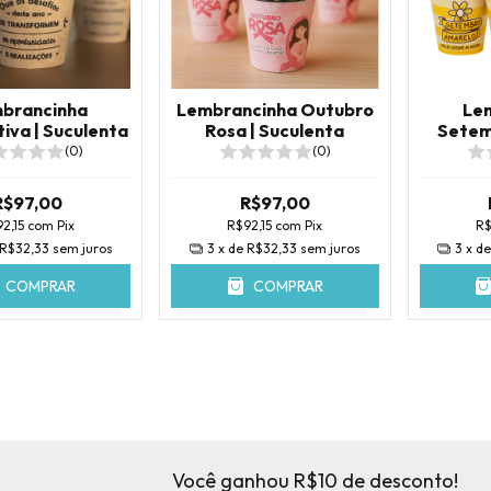
brancinha
Lembrancinha Outubro
Le
iva | Suculenta
Rosa | Suculenta
Setem
S
(0)
(0)
R$97,00
R$97,00
2,15
com
Pix
R$92,15
com
Pix
R$
R$32,33
sem juros
3
x de
R$32,33
sem juros
3
x d
COMPRAR
COMPRAR
Você ganhou R$10 de desconto!