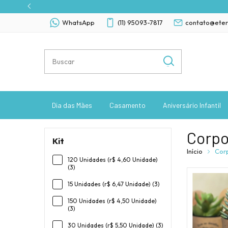
WhatsApp
(11) 95093-7817
contato@eter
Dia das Mães
Casamento
Aniversário Infantil
Corpo
Kit
Início
Cor
120 Unidades (r$ 4,60 Unidade)
(3)
15 Unidades (r$ 6,47 Unidade) (3)
150 Unidades (r$ 4,50 Unidade)
(3)
30 Unidades (r$ 5,50 Unidade) (3)