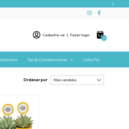
Cadastre-se
|
Fazer login
0
orporativo
Datas Comemorativas
Linha Pet
Ordenar por