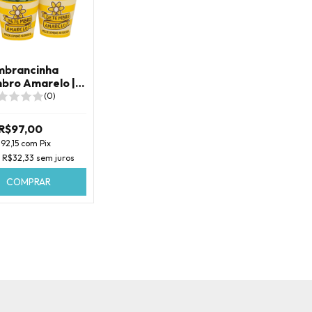
mbrancinha
bro Amarelo |
uculenta
(0)
R$97,00
92,15
com
Pix
e
R$32,33
sem juros
COMPRAR