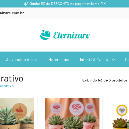
Ganhe 5% de DESCONTO no pagamento via PIX
nizare.com.br
Aniversário Adulto
Maternidade
Infantil & Família
C
rativo
Exibindo 1-3 de 3 produtos
porativo